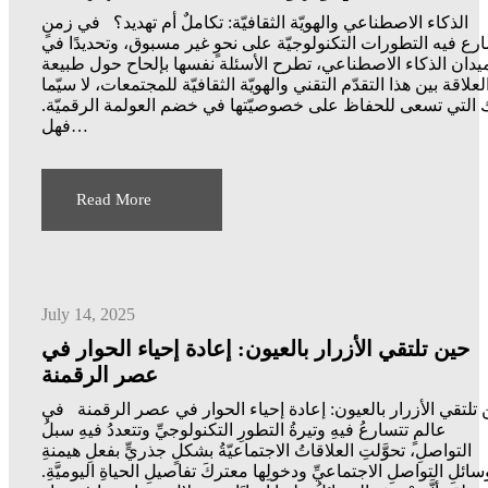
الذكاء الاصطناعي والهويّة الثقافيّة: تكاملٌ أم تهديد؟ في زمنٍ
رع فيه التطورات التكنولوجيّة على نحوٍ غير مسبوق، وتحديدًا في
يدان الذكاء الاصطناعي، تطرح الأسئلة نفسها بإلحاح حول طبيعة
لعلاقة بين هذا التقدّم التقني والهويّة الثقافيّة للمجتمعات، لا سيّما
 التي تسعى للحفاظ على خصوصيّتها في خضم العولمة الرقميّة.
فهل…
Read More
July 14, 2025
حين تلتقي الأزرار بالعيون: إعادة إحياء الحوار في
عصر الرقمنة
تلتقي الأزرار بالعيون: إعادة إحياء الحوار في عصر الرقمنة في
عالمٍ تتسارعُ فيهِ وتيرةُ التطورِ التكنولوجيِّ وتتعددُ فيهِ سبلُ
التواصلِ، تحوَّلتِ العلاقاتُ الاجتماعيّةُ بشكلٍ جذريٍّ بفعلِ هيمنةِ
سائلِ التواصلِ الاجتماعيِّ ودخولِها معتركَ تفاصيلِ الحياةِ اليوميَّةِ.