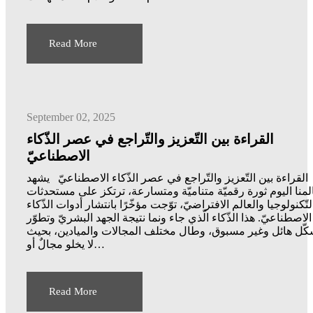
Read More
September 02, 2025
القراءة بين التّعزيز والتّراجع في عصر الذّكاء
الاصطناعيّ
القراءة بين التّعزيز والتّراجع في عصر الذّكاء الاصطناعيّ يشهد
لمنا اليوم ثورة رقميّة متناميّة ومتسارعة، ترتكز على مستحدثات
لتّكنولوجيا والعالم الافتراضيّ، توّجت مؤخّرًا بانتشار أدوات الذّكاء
الاصطناعيّ. هذا الذّكاء الّذي جاء ونما نتيجة الجهد البشريّ وتطوّر
كّل هائل وغير مسبوق، وطال مختلف المجالات والميادين، بحيث
لا يخلو مجالٌ أو…
Read More