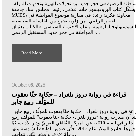
واطنة الرقمية في فجر جديد بين تحولات الهوية وتحديات الدولة
يشكّل كتاب البروفيسور حاتم علامي، رئيس مجلس أمناء جامعة
MUBS، محاولة فكرية رائدة في مقاربة موضوع المواطنة في
العصر الرقمي، من زاوية تجمع بين الفلسفة السياسية،
لسوسيولوجيا الرقمية، وعلم الاجتماع السياسي. فالكتاب بعنوان
«المواطنة في فجر جديد: المستقبل الرقمي…
Read More
October 08, 2025
قراءة في رواية دروز بلغراد – حكاية حنّا يعقوب
للمؤلّف ربيع جابر
اءة في رواية دروز بلغراد – حكاية حنّا يعقوب للمؤلّف ربيع جابر
ذ أن صدرت رواية “دروز بلغراد- حكاية حنا يعقوب” للمؤلّف ربيع
جابر في العام 2010، عن المركز الثّقافي العربيّ ودار الآداب، ثمّ
فوزها بجائزة البوكر عام 2012، حتّى صدور الطّبعة السّادسة منها
عامّ 2024، وأقلام النّقاد تتهافت…